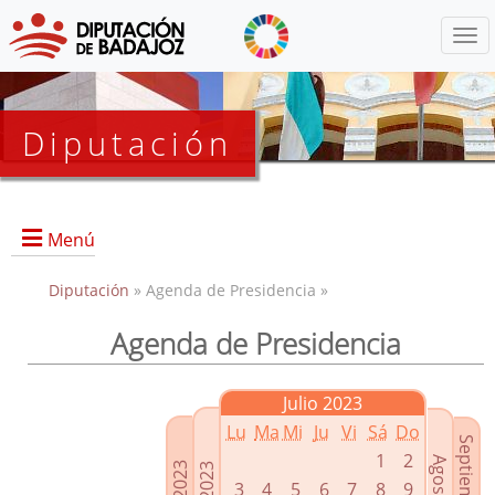
Menú
Diputación
Menú
Diputación
» Agenda de Presidencia »
Agenda de Presidencia
Presidencia
Diputados Delegados
Julio 2023
Grupos Políticos
Lu
Ma
Mi
Ju
Vi
Sá
Do
Junta de Gobierno
1
2
3
4
5
6
7
8
9