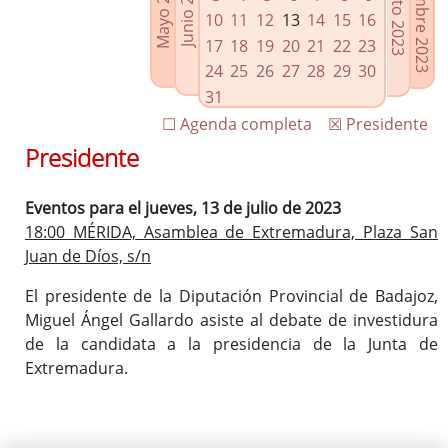
Septiembre 2023
Agosto 2023
Mayo 2023
Junio 2023
Enlaces relacionados
10
11
12
13
14
15
16
Agenda de Presidencia
17
18
19
20
21
22
23
Plenos provinciales y Juntas de gobierno
24
25
26
27
28
29
30
Oficina de Proyectos Europeos
31
☐ Agenda completa
☒ Presidente
Presidente
Eventos para el jueves, 13 de julio de 2023
18:00 MÉRIDA, Asamblea de Extremadura, Plaza San
Juan de Díos, s/n
El presidente de la Diputación Provincial de Badajoz,
Miguel Ángel Gallardo asiste al debate de investidura
de la candidata a la presidencia de la Junta de
Extremadura.