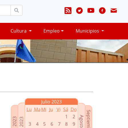
Cultura
Empleo
Municipios
Julio 2023
Lu
Ma
Mi
Ju
Vi
Sá
Do
Septiembre 2023
1
2
Agosto 2023
Mayo 2023
Junio 2023
3
4
5
6
7
8
9