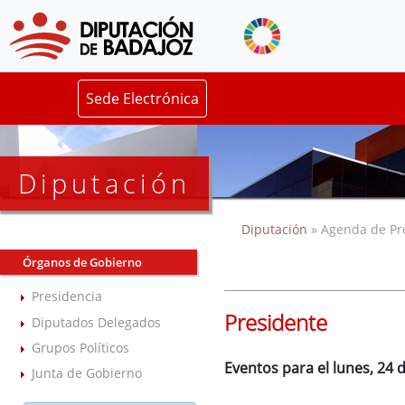
Sede Electrónica
Diputación
Diputación
» Agenda de Pr
Órganos de Gobierno
Presidencia
Presidente
Diputados Delegados
Grupos Políticos
Eventos para el lunes, 24 d
Junta de Gobierno