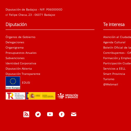
Diputación de Badajoz - NIF: P0600000D
c/ Felipe Checa, 23 - 06071 Badajoz
Diputación
Te interesa
Órganos de Gobierno
Atención al Ciudad
Delegaciones
Agenda Cultural
Organigrama
Boletín Oficial de l
Presupuestos Anuales
Contribuyentes - O
Subvenciones
Formación y Emple
Identidad Corporativa
Participación Ciud
Diputación Abierta
Servicios a EELL
Diputación Transparente
Smart Provincia
Turismo
EDUSI
@Webmail