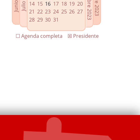
14
15
16
17
18
19
20
21
22
23
24
25
26
27
28
29
30
31
☐ Agenda completa
☒ Presidente