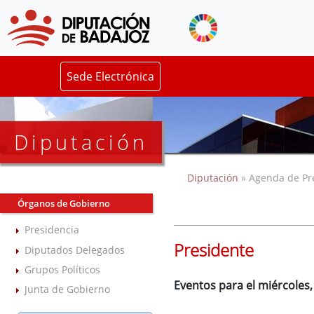
Sede Electrónica
Diputación
Diputación
» Agenda de Pr
Órganos de Gobierno
Presidencia
Presidente
Diputados Delegados
Grupos Políticos
Eventos para el miércoles
Junta de Gobierno