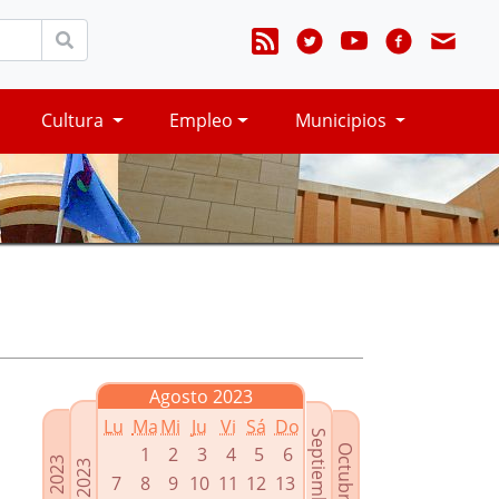
Cultura
Empleo
Municipios
Agosto 2023
Lu
Ma
Mi
Ju
Vi
Sá
Do
Septiembre 2023
Octubre 2023
1
2
3
4
5
6
Junio 2023
Julio 2023
7
8
9
10
11
12
13