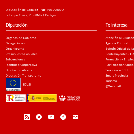
Diputación de Badajoz - NIF: P0600000D
c/ Felipe Checa, 23 - 06071 Badajoz
Diputación
Te interesa
Órganos de Gobierno
Atención al Ciudad
Delegaciones
Agenda Cultural
Organigrama
Boletín Oficial de l
Presupuestos Anuales
Contribuyentes - O
Subvenciones
Formación y Emple
Identidad Corporativa
Participación Ciud
Diputación Abierta
Servicios a EELL
Diputación Transparente
Smart Provincia
Turismo
EDUSI
@Webmail