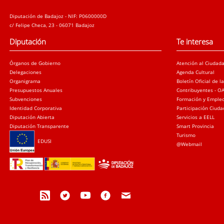
Diputación de Badajoz - NIF: P0600000D
c/ Felipe Checa, 23 - 06071 Badajoz
Diputación
Te interesa
Órganos de Gobierno
Atención al Ciudad
Delegaciones
Agenda Cultural
Organigrama
Boletín Oficial de l
Presupuestos Anuales
Contribuyentes - O
Subvenciones
Formación y Emple
Identidad Corporativa
Participación Ciud
Diputación Abierta
Servicios a EELL
Diputación Transparente
Smart Provincia
Turismo
EDUSI
@Webmail