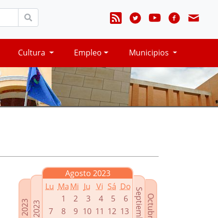
Cultura
Empleo
Municipios
Agosto 2023
Lu
Ma
Mi
Ju
Vi
Sá
Do
Septiembre 2023
Octubre 2023
1
2
3
4
5
6
Junio 2023
Julio 2023
7
8
9
10
11
12
13