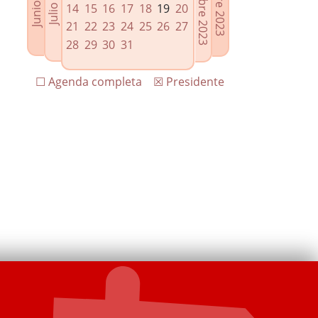
14
15
16
17
18
19
20
21
22
23
24
25
26
27
28
29
30
31
☐ Agenda completa
☒ Presidente