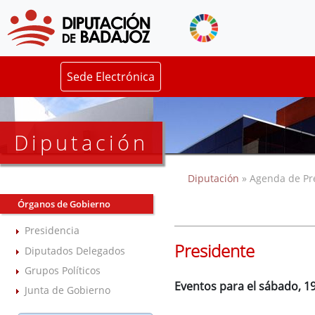
Sede Electrónica
Diputación
Diputación
» Agenda de Pr
Órganos de Gobierno
Presidencia
Presidente
Diputados Delegados
Grupos Políticos
Eventos para el sábado, 1
Junta de Gobierno