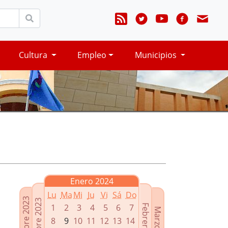
Cultura
Empleo
Municipios
Enero 2024
Lu
Ma
Mi
Ju
Vi
Sá
Do
Noviembre 2023
Diciembre 2023
1
2
3
4
5
6
7
Febrero 2024
Marzo 2024
8
9
10
11
12
13
14