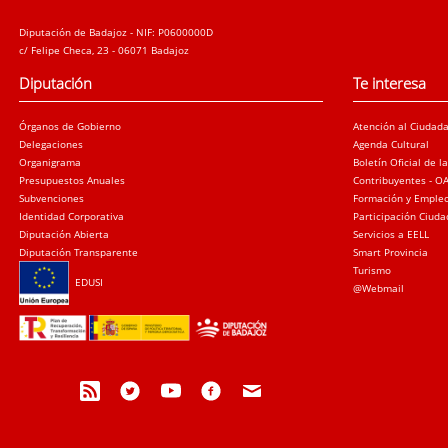
Diputación de Badajoz - NIF: P0600000D
c/ Felipe Checa, 23 - 06071 Badajoz
Diputación
Te interesa
Órganos de Gobierno
Atención al Ciudad
Delegaciones
Agenda Cultural
Organigrama
Boletín Oficial de l
Presupuestos Anuales
Contribuyentes - O
Subvenciones
Formación y Emple
Identidad Corporativa
Participación Ciud
Diputación Abierta
Servicios a EELL
Diputación Transparente
Smart Provincia
Turismo
EDUSI
@Webmail