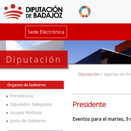
Sede Electrónica
Diputación
Diputación
» Agenda de Pr
Órganos de Gobierno
Presidencia
Presidente
Diputados Delegados
Grupos Políticos
Eventos para el martes, 9
Junta de Gobierno