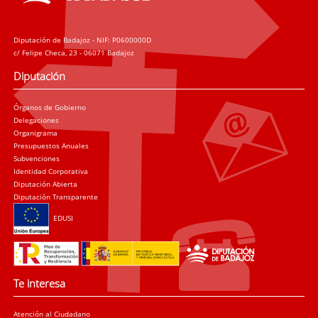
Diputación de Badajoz - NIF: P0600000D
c/ Felipe Checa, 23 - 06071 Badajoz
Diputación
Órganos de Gobierno
Delegaciones
Organigrama
Presupuestos Anuales
Subvenciones
Identidad Corporativa
Diputación Abierta
Diputación Transparente
EDUSI
Te interesa
Atención al Ciudadano