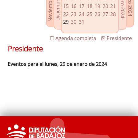
Noviembre 2023
Diciembre 2023
Febrero 2024
Marzo 2024
Enlaces relacionados
15
16
17
18
19
20
21
Agenda de Presidencia
22
23
24
25
26
27
28
Plenos provinciales y Juntas de gobierno
29
30
31
Oficina de Proyectos Europeos
☐ Agenda completa
☒ Presidente
Presidente
Eventos para el lunes, 29 de enero de 2024