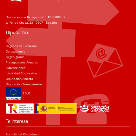
Diputación de Badajoz - NIF: P0600000D
c/ Felipe Checa, 23 - 06071 Badajoz
Diputación
Órganos de Gobierno
Delegaciones
Organigrama
Presupuestos Anuales
Subvenciones
Identidad Corporativa
Diputación Abierta
Diputación Transparente
EDUSI
Te interesa
Atención al Ciudadano