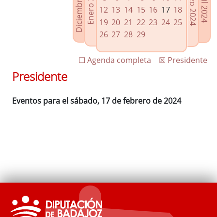
Diciembre 2023
Enero 2024
Marzo 2024
Abril 2024
Enlaces relacionados
12
13
14
15
16
17
18
Agenda de Presidencia
19
20
21
22
23
24
25
Plenos provinciales y Juntas de gobierno
26
27
28
29
Oficina de Proyectos Europeos
☐ Agenda completa
☒ Presidente
Presidente
Eventos para el sábado, 17 de febrero de 2024