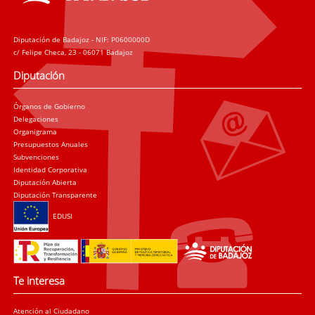
Diputación de Badajoz - NIF: P0600000D
c/ Felipe Checa, 23 - 06071 Badajoz
Diputación
Órganos de Gobierno
Delegaciones
Organigrama
Presupuestos Anuales
Subvenciones
Identidad Corporativa
Diputación Abierta
Diputación Transparente
EDUSI
Te interesa
Atención al Ciudadano