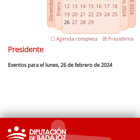
Diciembre 2023
Enero 2024
Marzo 2024
Abril 2024
Enlaces relacionados
12
13
14
15
16
17
18
Agenda de Presidencia
19
20
21
22
23
24
25
Plenos provinciales y Juntas de gobierno
26
27
28
29
Oficina de Proyectos Europeos
☐ Agenda completa
☒ Presidente
Presidente
Eventos para el lunes, 26 de febrero de 2024