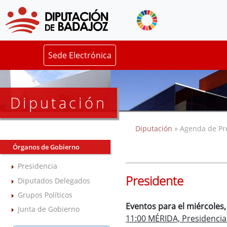
Sede Electrónica
Diputación
Diputación
» Agenda de Pr
Órganos de Gobierno
Presidencia
Presidente
Diputados Delegados
Grupos Políticos
Eventos para el miércoles
Junta de Gobierno
11:00 MÉRIDA, Presidencia 