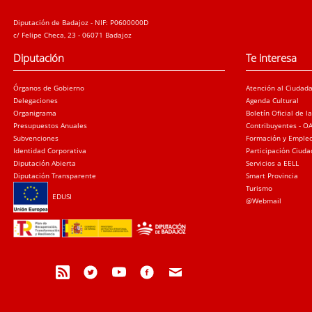
Diputación de Badajoz - NIF: P0600000D
c/ Felipe Checa, 23 - 06071 Badajoz
Diputación
Te interesa
Órganos de Gobierno
Atención al Ciudad
Delegaciones
Agenda Cultural
Organigrama
Boletín Oficial de l
Presupuestos Anuales
Contribuyentes - O
Subvenciones
Formación y Emple
Identidad Corporativa
Participación Ciud
Diputación Abierta
Servicios a EELL
Diputación Transparente
Smart Provincia
Turismo
EDUSI
@Webmail