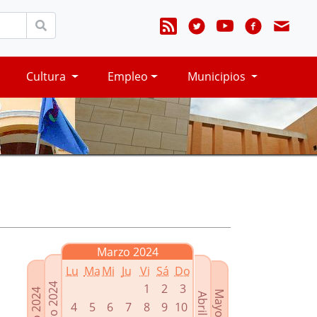
Cultura
Empleo
Municipios
Marzo 2024
Lu
Ma
Mi
Ju
Vi
Sá
Do
Febrero 2024
1
2
3
Enero 2024
Mayo 2024
Abril 2024
4
5
6
7
8
9
10