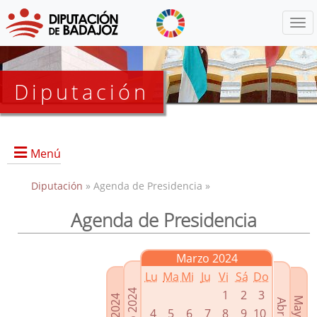
Menú
Diputación
Menú
Diputación
» Agenda de Presidencia »
Agenda de Presidencia
Presidencia
Diputados Delegados
Marzo 2024
Grupos Políticos
Lu
Ma
Mi
Ju
Vi
Sá
Do
Junta de Gobierno
1
2
3
4
5
6
7
8
9
10