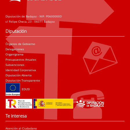
Diputación de Badajoz - NIF: P0600000D
c/ Felipe Checa, 23 - 06071 Badajoz
Diputación
Órganos de Gobierno
Delegaciones
Organigrama
Presupuestos Anuales
Subvenciones
Identidad Corporativa
Diputación Abierta
Diputación Transparente
EDUSI
Te interesa
Atención al Ciudadano