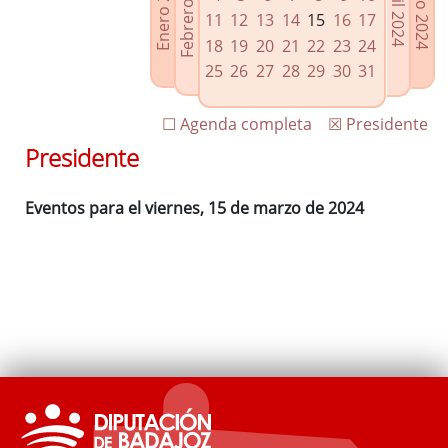
Febrero 2024
Enero 2024
Mayo 2024
Abril 2024
Enlaces relacionados
11
12
13
14
15
16
17
Agenda de Presidencia
18
19
20
21
22
23
24
Plenos provinciales y Juntas de gobierno
25
26
27
28
29
30
31
Oficina de Proyectos Europeos
☐ Agenda completa
☒ Presidente
Presidente
Eventos para el viernes, 15 de marzo de 2024