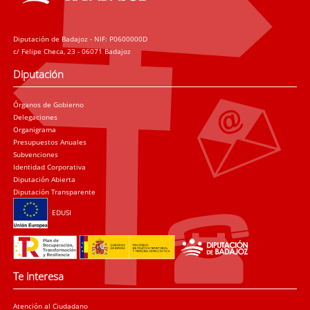
Diputación de Badajoz - NIF: P0600000D
c/ Felipe Checa, 23 - 06071 Badajoz
Diputación
Órganos de Gobierno
Delegaciones
Organigrama
Presupuestos Anuales
Subvenciones
Identidad Corporativa
Diputación Abierta
Diputación Transparente
EDUSI
Te interesa
Atención al Ciudadano