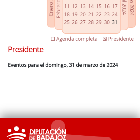
Febrero 2024
Enero 2024
Mayo 2024
Abril 2024
Enlaces relacionados
11
12
13
14
15
16
17
Agenda de Presidencia
18
19
20
21
22
23
24
Plenos provinciales y Juntas de gobierno
25
26
27
28
29
30
31
Oficina de Proyectos Europeos
☐ Agenda completa
☒ Presidente
Presidente
Eventos para el domingo, 31 de marzo de 2024