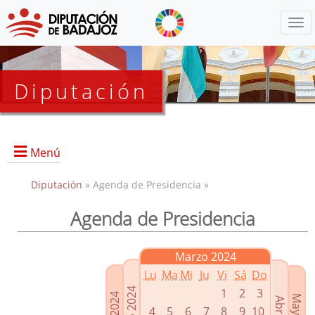
Menú
Diputación
Menú
Diputación
» Agenda de Presidencia »
Agenda de Presidencia
Presidencia
Diputados Delegados
Marzo 2024
Grupos Políticos
Lu
Ma
Mi
Ju
Vi
Sá
Do
Junta de Gobierno
1
2
3
4
5
6
7
8
9
10