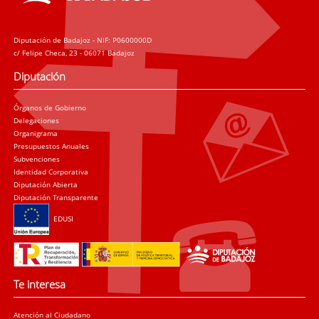
Diputación de Badajoz - NIF: P0600000D
c/ Felipe Checa, 23 - 06071 Badajoz
Diputación
Órganos de Gobierno
Delegaciones
Organigrama
Presupuestos Anuales
Subvenciones
Identidad Corporativa
Diputación Abierta
Diputación Transparente
EDUSI
Te interesa
Atención al Ciudadano