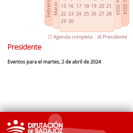
Febrero 2024
Marzo 2024
Mayo 2024
Junio 2024
Enlaces relacionados
15
16
17
18
19
20
21
Agenda de Presidencia
22
23
24
25
26
27
28
Plenos provinciales y Juntas de gobierno
29
30
Oficina de Proyectos Europeos
☐ Agenda completa
☒ Presidente
Presidente
Eventos para el martes, 2 de abril de 2024