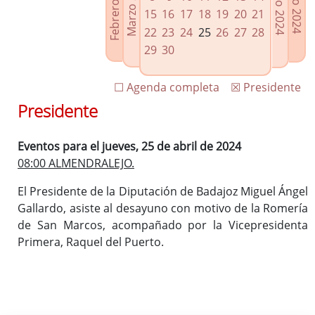
Febrero 2024
Marzo 2024
Mayo 2024
Junio 2024
Enlaces relacionados
15
16
17
18
19
20
21
Agenda de Presidencia
22
23
24
25
26
27
28
Plenos provinciales y Juntas de gobierno
29
30
Oficina de Proyectos Europeos
☐ Agenda completa
☒ Presidente
Presidente
Eventos para el jueves, 25 de abril de 2024
08:00 ALMENDRALEJO.
El Presidente de la Diputación de Badajoz Miguel Ángel
Gallardo, asiste al desayuno con motivo de la Romería
de San Marcos, acompañado por la Vicepresidenta
Primera, Raquel del Puerto.