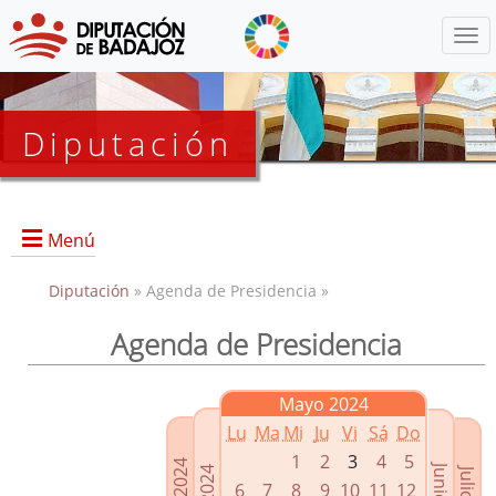
Menú
Diputación
Menú
Diputación
» Agenda de Presidencia »
Agenda de Presidencia
Presidencia
Diputados Delegados
Mayo 2024
Grupos Políticos
Lu
Ma
Mi
Ju
Vi
Sá
Do
Junta de Gobierno
1
2
3
4
5
6
7
8
9
10
11
12