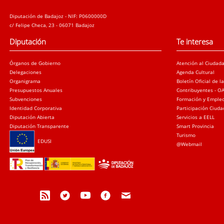
Diputación de Badajoz - NIF: P0600000D
c/ Felipe Checa, 23 - 06071 Badajoz
Diputación
Te interesa
Órganos de Gobierno
Atención al Ciudad
Delegaciones
Agenda Cultural
Organigrama
Boletín Oficial de l
Presupuestos Anuales
Contribuyentes - O
Subvenciones
Formación y Emple
Identidad Corporativa
Participación Ciud
Diputación Abierta
Servicios a EELL
Diputación Transparente
Smart Provincia
Turismo
EDUSI
@Webmail