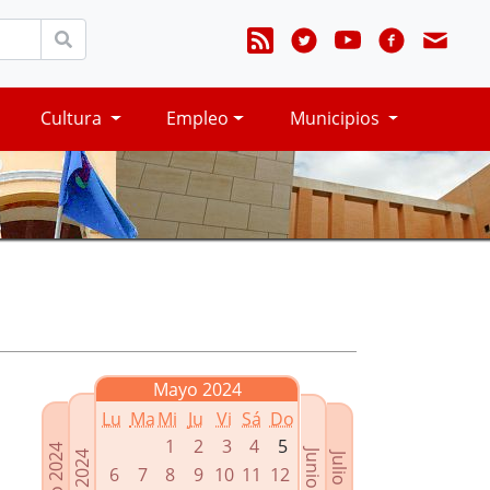
Cultura
Empleo
Municipios
Mayo 2024
Lu
Ma
Mi
Ju
Vi
Sá
Do
1
2
3
4
5
Marzo 2024
Junio 2024
Abril 2024
Julio 2024
6
7
8
9
10
11
12