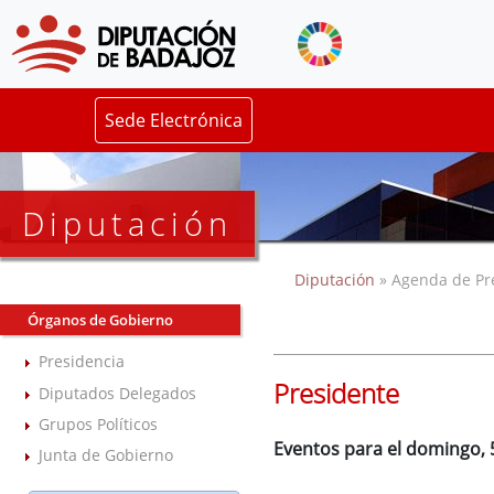
Sede Electrónica
Diputación
Diputación
» Agenda de Pr
Órganos de Gobierno
Presidencia
Presidente
Diputados Delegados
Grupos Políticos
Eventos para el domingo,
Junta de Gobierno