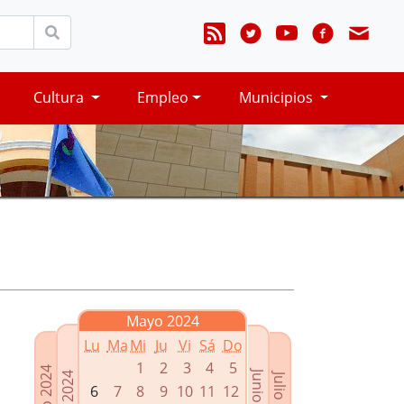
Cultura
Empleo
Municipios
Mayo 2024
Lu
Ma
Mi
Ju
Vi
Sá
Do
1
2
3
4
5
Marzo 2024
Junio 2024
Abril 2024
Julio 2024
6
7
8
9
10
11
12