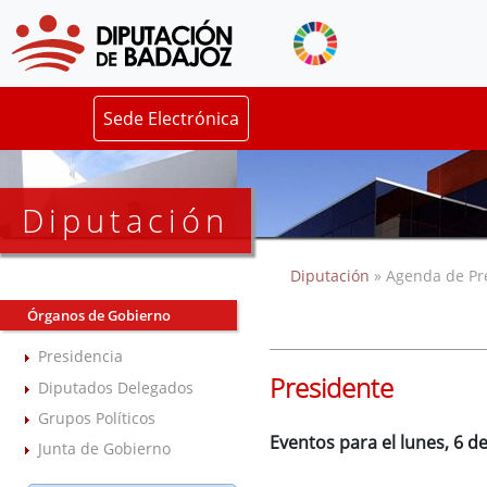
Sede Electrónica
Diputación
Diputación
» Agenda de Pr
Órganos de Gobierno
Presidencia
Presidente
Diputados Delegados
Grupos Políticos
Eventos para el lunes, 6 
Junta de Gobierno