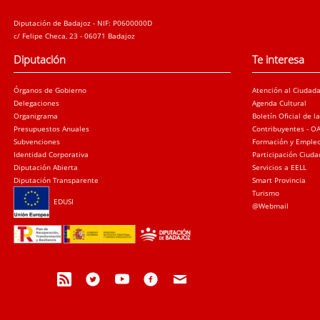
Diputación de Badajoz - NIF: P0600000D
c/ Felipe Checa, 23 - 06071 Badajoz
Diputación
Te interesa
Órganos de Gobierno
Atención al Ciudad
Delegaciones
Agenda Cultural
Organigrama
Boletín Oficial de l
Presupuestos Anuales
Contribuyentes - O
Subvenciones
Formación y Emple
Identidad Corporativa
Participación Ciud
Diputación Abierta
Servicios a EELL
Diputación Transparente
Smart Provincia
Turismo
EDUSI
@Webmail