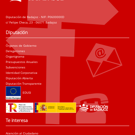
Diputación de Badajoz - NIF: P0600000D
c/ Felipe Checa, 23 - 06071 Badajoz
Diputación
Órganos de Gobierno
Delegaciones
Organigrama
Presupuestos Anuales
Subvenciones
Identidad Corporativa
Diputación Abierta
Diputación Transparente
EDUSI
Te interesa
Atención al Ciudadano