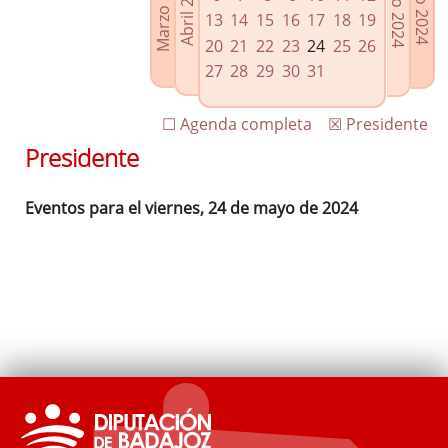
Marzo 2024
Junio 2024
Abril 2024
Julio 2024
Enlaces relacionados
13
14
15
16
17
18
19
Agenda de Presidencia
20
21
22
23
24
25
26
Plenos provinciales y Juntas de gobierno
27
28
29
30
31
Oficina de Proyectos Europeos
☐ Agenda completa
☒ Presidente
Presidente
Eventos para el viernes, 24 de mayo de 2024