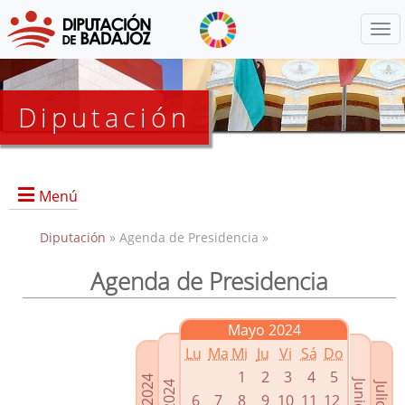
Menú
Diputación
Menú
Diputación
» Agenda de Presidencia »
Agenda de Presidencia
Presidencia
Diputados Delegados
Mayo 2024
Grupos Políticos
Lu
Ma
Mi
Ju
Vi
Sá
Do
Junta de Gobierno
1
2
3
4
5
6
7
8
9
10
11
12