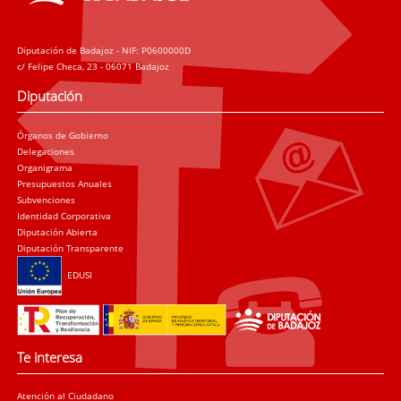
Diputación de Badajoz - NIF: P0600000D
c/ Felipe Checa, 23 - 06071 Badajoz
Diputación
Órganos de Gobierno
Delegaciones
Organigrama
Presupuestos Anuales
Subvenciones
Identidad Corporativa
Diputación Abierta
Diputación Transparente
EDUSI
Te interesa
Atención al Ciudadano