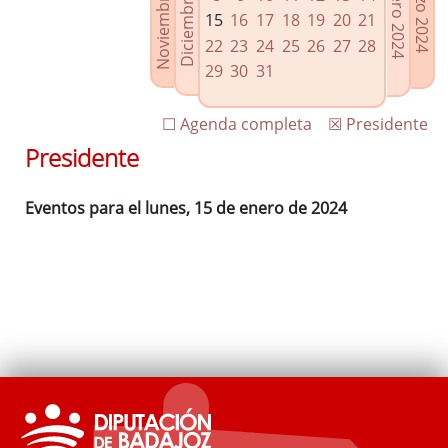
Noviembre 2023
Diciembre 2023
Febrero 2024
Marzo 2024
Enlaces relacionados
15
16
17
18
19
20
21
Agenda de Presidencia
22
23
24
25
26
27
28
Plenos provinciales y Juntas de gobierno
29
30
31
Oficina de Proyectos Europeos
☐ Agenda completa
☒ Presidente
Presidente
Eventos para el lunes, 15 de enero de 2024