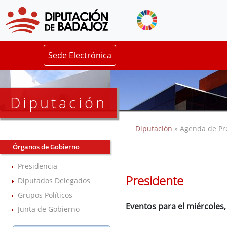
Sede Electrónica
Diputación
Diputación
» Agenda de Pr
Órganos de Gobierno
Presidencia
Presidente
Diputados Delegados
Grupos Políticos
Eventos para el miércoles
Junta de Gobierno