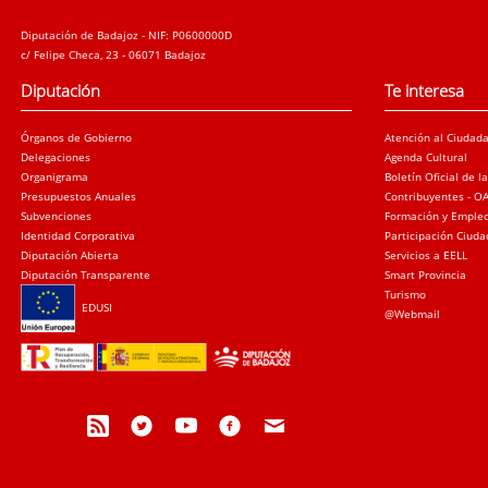
Diputación de Badajoz - NIF: P0600000D
c/ Felipe Checa, 23 - 06071 Badajoz
Diputación
Te interesa
Órganos de Gobierno
Atención al Ciudad
Delegaciones
Agenda Cultural
Organigrama
Boletín Oficial de l
Presupuestos Anuales
Contribuyentes - O
Subvenciones
Formación y Emple
Identidad Corporativa
Participación Ciud
Diputación Abierta
Servicios a EELL
Diputación Transparente
Smart Provincia
Turismo
EDUSI
@Webmail