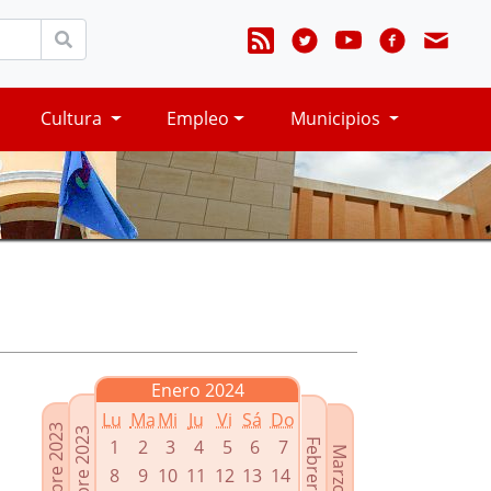
Cultura
Empleo
Municipios
Enero 2024
Lu
Ma
Mi
Ju
Vi
Sá
Do
Noviembre 2023
Diciembre 2023
1
2
3
4
5
6
7
Febrero 2024
Marzo 2024
8
9
10
11
12
13
14