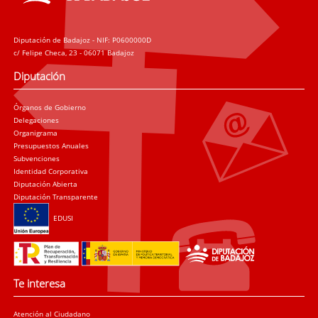
Diputación de Badajoz - NIF: P0600000D
c/ Felipe Checa, 23 - 06071 Badajoz
Diputación
Órganos de Gobierno
Delegaciones
Organigrama
Presupuestos Anuales
Subvenciones
Identidad Corporativa
Diputación Abierta
Diputación Transparente
EDUSI
Te interesa
Atención al Ciudadano