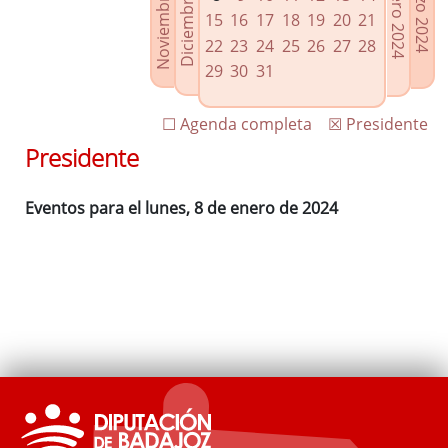
Noviembre 2023
Diciembre 2023
Febrero 2024
Marzo 2024
Enlaces relacionados
15
16
17
18
19
20
21
Agenda de Presidencia
22
23
24
25
26
27
28
Plenos provinciales y Juntas de gobierno
29
30
31
Oficina de Proyectos Europeos
☐ Agenda completa
☒ Presidente
Presidente
Eventos para el lunes, 8 de enero de 2024