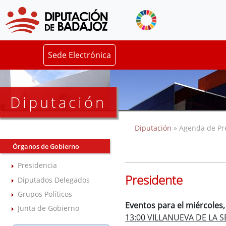
Sede Electrónica
Diputación
Diputación
» Agenda de Pr
Órganos de Gobierno
Presidencia
Presidente
Diputados Delegados
Grupos Políticos
Eventos para el miércoles,
Junta de Gobierno
13:00 VILLANUEVA DE LA S