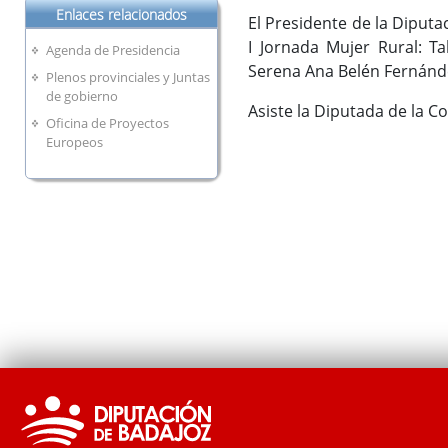
Enlaces relacionados
El Presidente de la Diputa
I Jornada Mujer Rural: Ta
Agenda de Presidencia
Serena Ana Belén Fernánd
Plenos provinciales y Juntas
de gobierno
Asiste la Diputada de la C
Oficina de Proyectos
Europeos