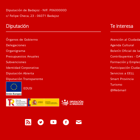
Diputación de Badajoz - NIF: P0600000D
c/ Felipe Checa, 23 - 06071 Badajoz
Diputación
Te interesa
Órganos de Gobierno
Atención al Ciudad
Delegaciones
Agenda Cultural
Organigrama
Boletín Oficial de l
Presupuestos Anuales
Contribuyentes - O
Subvenciones
Formación y Emple
Identidad Corporativa
Participación Ciud
Diputación Abierta
Servicios a EELL
Diputación Transparente
Smart Provincia
Turismo
EDUSI
@Webmail