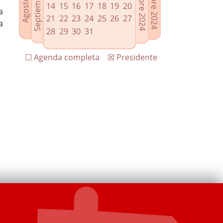
14
15
16
17
18
19
20
a
21
22
23
24
25
26
27
a
28
29
30
31
☐ Agenda completa
☒ Presidente