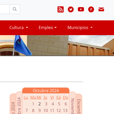
Cultura
Empleo
Municipios
Octubre 2024
Lu
Ma
Mi
Ju
Vi
Sá
Do
Septiembre 2024
Noviembre 2024
Diciembre 2024
1
2
3
4
5
6
Agosto 2024
7
8
9
10
11
12
13