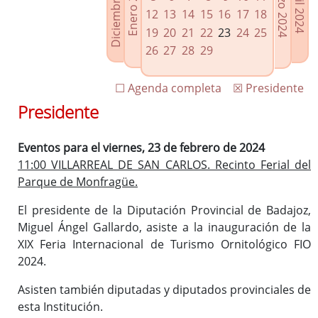
Diciembre 2023
Enero 2024
Marzo 2024
Abril 2024
Enlaces relacionados
12
13
14
15
16
17
18
Agenda de Presidencia
19
20
21
22
23
24
25
Plenos provinciales y Juntas de gobierno
26
27
28
29
Oficina de Proyectos Europeos
☐ Agenda completa
☒ Presidente
Presidente
Eventos para el viernes, 23 de febrero de 2024
11:00 VILLARREAL DE SAN CARLOS. Recinto Ferial del
Parque de Monfragüe.
El presidente de la Diputación Provincial de Badajoz,
Miguel Ángel Gallardo, asiste a la inauguración de la
XIX Feria Internacional de Turismo Ornitológico FIO
2024.
Asisten también diputadas y diputados provinciales de
esta Institución.