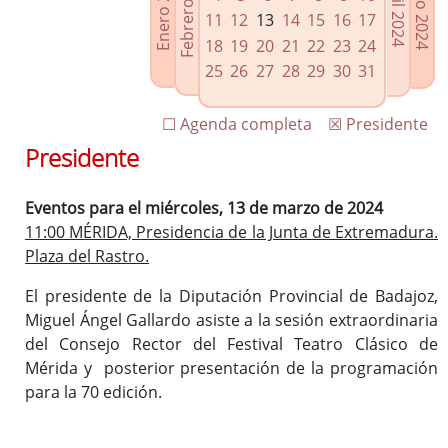
Febrero 2024
Enero 2024
Mayo 2024
Abril 2024
Enlaces relacionados
11
12
13
14
15
16
17
Agenda de Presidencia
18
19
20
21
22
23
24
Plenos provinciales y Juntas de gobierno
25
26
27
28
29
30
31
Oficina de Proyectos Europeos
☐ Agenda completa
☒ Presidente
Presidente
Eventos para el miércoles, 13 de marzo de 2024
11:00 MÉRIDA, Presidencia de la Junta de Extremadura.
Plaza del Rastro.
El presidente de la Diputación Provincial de Badajoz,
Miguel Ángel Gallardo asiste a la sesión extraordinaria
del Consejo Rector del Festival Teatro Clásico de
Mérida y posterior presentación de la programación
para la 70 edición.