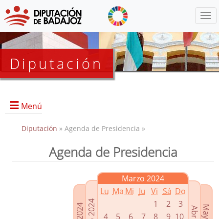
Menú
Diputación
Menú
Diputación
» Agenda de Presidencia »
Agenda de Presidencia
Presidencia
Diputados Delegados
Marzo 2024
Grupos Políticos
Lu
Ma
Mi
Ju
Vi
Sá
Do
Junta de Gobierno
1
2
3
4
5
6
7
8
9
10