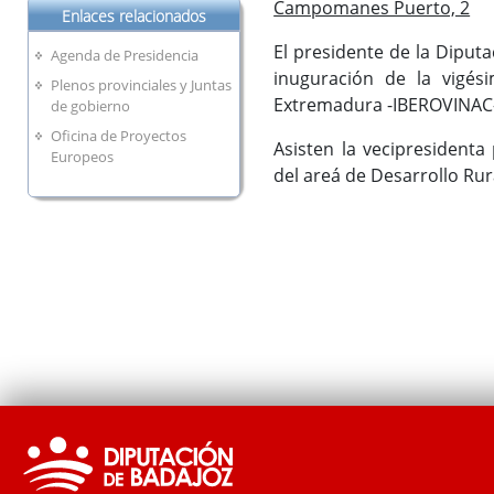
Campomanes Puerto, 2
Enlaces relacionados
El presidente de la Diputa
Agenda de Presidencia
inuguración de la vigés
Plenos provinciales y Juntas
Extremadura -IBEROVINAC
de gobierno
Oficina de Proyectos
Asisten la vecipresidenta
Europeos
del areá de Desarrollo Rur