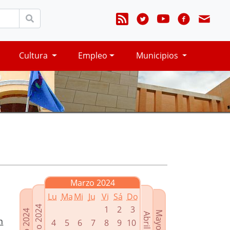
Cultura
Empleo
Municipios
Marzo 2024
Lu
Ma
Mi
Ju
Vi
Sá
Do
Febrero 2024
1
2
3
Enero 2024
Mayo 2024
Abril 2024
n
4
5
6
7
8
9
10