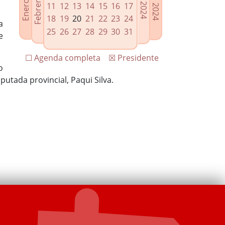
11
12
13
14
15
16
17
18
19
20
21
22
23
24
a
25
26
27
28
29
30
31
e
☐ Agenda completa
☒ Presidente
o
putada provincial, Paqui Silva.