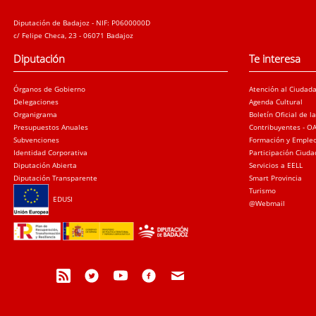
Diputación de Badajoz - NIF: P0600000D
c/ Felipe Checa, 23 - 06071 Badajoz
Diputación
Te interesa
Órganos de Gobierno
Atención al Ciudad
Delegaciones
Agenda Cultural
Organigrama
Boletín Oficial de l
Presupuestos Anuales
Contribuyentes - O
Subvenciones
Formación y Emple
Identidad Corporativa
Participación Ciud
Diputación Abierta
Servicios a EELL
Diputación Transparente
Smart Provincia
Turismo
EDUSI
@Webmail