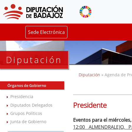
Sede Electrónica
Diputación
Diputación
» Agenda de Pr
Órganos de Gobierno
Presidencia
Presidente
Diputados Delegados
Grupos Políticos
Eventos para el miércoles
Junta de Gobierno
12:00 ALMENDRALEJO, Pa