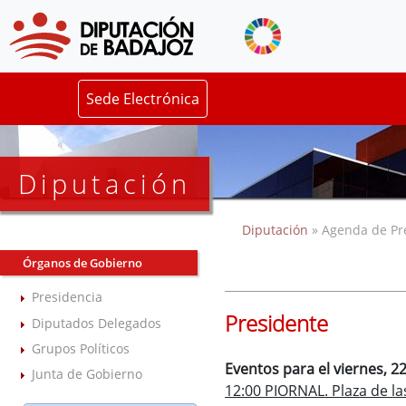
Sede Electrónica
Diputación
Diputación
» Agenda de Pr
Órganos de Gobierno
Presidencia
Presidente
Diputados Delegados
Grupos Políticos
Eventos para el viernes, 
Junta de Gobierno
12:00 PIORNAL. Plaza de la