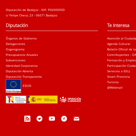
Diputación de Badajoz - NIF: P0600000D
c/ Felipe Checa, 23 - 06071 Badajoz
Diputación
Te interesa
Órganos de Gobierno
Atención al Ciudad
Delegaciones
Agenda Cultural
Organigrama
Boletín Oficial de l
Presupuestos Anuales
Contribuyentes - O
Subvenciones
Formación y Emple
Identidad Corporativa
Participación Ciud
Diputación Abierta
Servicios a EELL
Diputación Transparente
Smart Provincia
Turismo
EDUSI
@Webmail