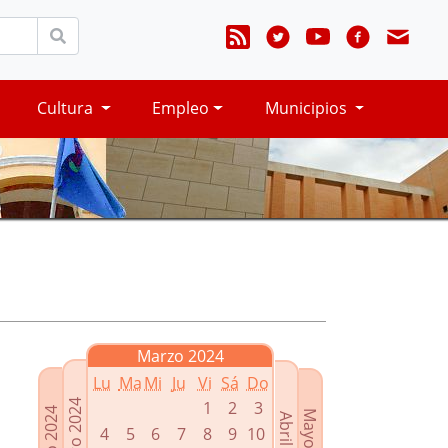
Cultura
Empleo
Municipios
Marzo 2024
Lu
Ma
Mi
Ju
Vi
Sá
Do
Febrero 2024
1
2
3
Enero 2024
Mayo 2024
Abril 2024
4
5
6
7
8
9
10