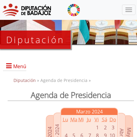
Menú
Diputación
Menú
Diputación
» Agenda de Presidencia »
Agenda de Presidencia
Presidencia
Diputados Delegados
Marzo 2024
Grupos Políticos
Lu
Ma
Mi
Ju
Vi
Sá
Do
Junta de Gobierno
1
2
3
4
5
6
7
8
9
10