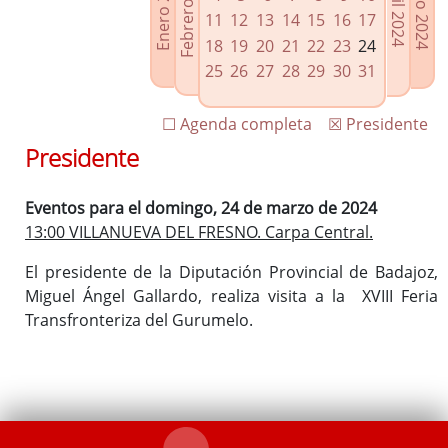
Febrero 2024
Enero 2024
Mayo 2024
Abril 2024
Enlaces relacionados
11
12
13
14
15
16
17
Agenda de Presidencia
18
19
20
21
22
23
24
Plenos provinciales y Juntas de gobierno
25
26
27
28
29
30
31
Oficina de Proyectos Europeos
☐ Agenda completa
☒ Presidente
Presidente
Eventos para el domingo, 24 de marzo de 2024
13:00 VILLANUEVA DEL FRESNO. Carpa Central.
El presidente de la Diputación Provincial de Badajoz,
Miguel Ángel Gallardo, realiza visita a la XVIII Feria
Transfronteriza del Gurumelo.