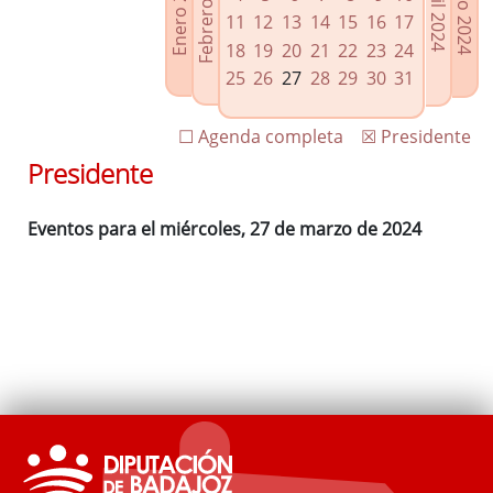
Febrero 2024
Enero 2024
Mayo 2024
Abril 2024
Enlaces relacionados
11
12
13
14
15
16
17
Agenda de Presidencia
18
19
20
21
22
23
24
Plenos provinciales y Juntas de gobierno
25
26
27
28
29
30
31
Oficina de Proyectos Europeos
☐ Agenda completa
☒ Presidente
Presidente
Eventos para el miércoles, 27 de marzo de 2024