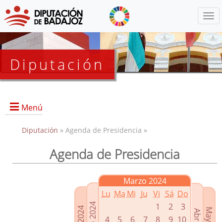
Menú
Diputación
Menú
Diputación
» Agenda de Presidencia »
Agenda de Presidencia
Presidencia
Diputados Delegados
Marzo 2024
Grupos Políticos
Lu
Ma
Mi
Ju
Vi
Sá
Do
Junta de Gobierno
1
2
3
4
5
6
7
8
9
10