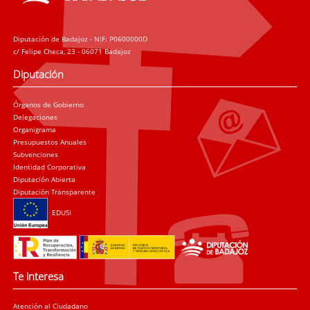
Diputación de Badajoz - NIF: P0600000D
c/ Felipe Checa, 23 - 06071 Badajoz
Diputación
Órganos de Gobierno
Delegaciones
Organigrama
Presupuestos Anuales
Subvenciones
Identidad Corporativa
Diputación Abierta
Diputación Transparente
EDUSI
Te interesa
Atención al Ciudadano