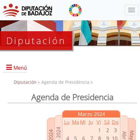
Menú
Diputación
Menú
Diputación
» Agenda de Presidencia »
Agenda de Presidencia
Presidencia
Diputados Delegados
Marzo 2024
Grupos Políticos
Lu
Ma
Mi
Ju
Vi
Sá
Do
Junta de Gobierno
1
2
3
4
5
6
7
8
9
10