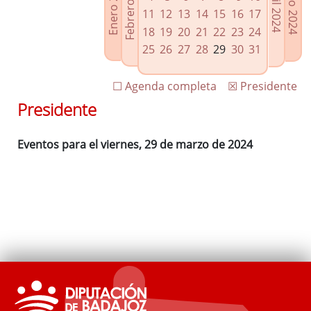
Febrero 2024
Enero 2024
Mayo 2024
Abril 2024
Enlaces relacionados
11
12
13
14
15
16
17
Agenda de Presidencia
18
19
20
21
22
23
24
Plenos provinciales y Juntas de gobierno
25
26
27
28
29
30
31
Oficina de Proyectos Europeos
☐ Agenda completa
☒ Presidente
Presidente
Eventos para el viernes, 29 de marzo de 2024