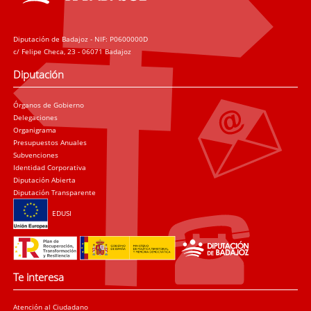
Diputación de Badajoz - NIF: P0600000D
c/ Felipe Checa, 23 - 06071 Badajoz
Diputación
Órganos de Gobierno
Delegaciones
Organigrama
Presupuestos Anuales
Subvenciones
Identidad Corporativa
Diputación Abierta
Diputación Transparente
EDUSI
Te interesa
Atención al Ciudadano