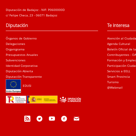
Diputación de Badajoz - NIF: P0600000D
c/ Felipe Checa, 23 - 06071 Badajoz
Diputación
Te interesa
Órganos de Gobierno
Atención al Ciudad
Delegaciones
Agenda Cultural
Organigrama
Boletín Oficial de l
Presupuestos Anuales
Contribuyentes - O
Subvenciones
Formación y Emple
Identidad Corporativa
Participación Ciud
Diputación Abierta
Servicios a EELL
Diputación Transparente
Smart Provincia
Turismo
EDUSI
@Webmail