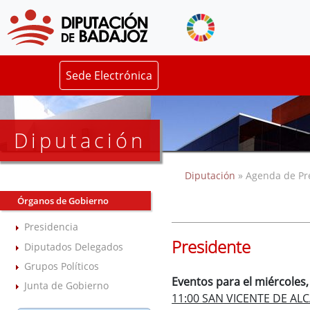
Sede Electrónica
Diputación
Diputación
» Agenda de Pr
Órganos de Gobierno
Presidencia
Presidente
Diputados Delegados
Grupos Políticos
Eventos para el miércoles,
Junta de Gobierno
11:00 SAN VICENTE DE ALC