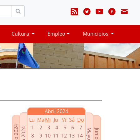
Cultura
Empleo
Municipios
Abril 2024
Lu
Ma
Mi
Ju
Vi
Sá
Do
Febrero 2024
1
2
3
4
5
6
7
Marzo 2024
Mayo 2024
Junio 2024
8
9
10
11
12
13
14