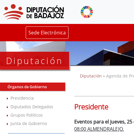
Sede Electrónica
Diputación
Diputación
» Agenda de Pr
Órganos de Gobierno
Presidencia
Presidente
Diputados Delegados
Grupos Políticos
Eventos para el jueves, 25 
Junta de Gobierno
08:00 ALMENDRALEJO.