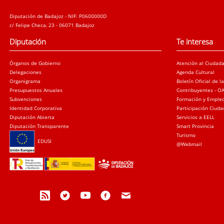
Diputación de Badajoz - NIF: P0600000D
c/ Felipe Checa, 23 - 06071 Badajoz
Diputación
Te interesa
Órganos de Gobierno
Atención al Ciudad
Delegaciones
Agenda Cultural
Organigrama
Boletín Oficial de l
Presupuestos Anuales
Contribuyentes - O
Subvenciones
Formación y Emple
Identidad Corporativa
Participación Ciud
Diputación Abierta
Servicios a EELL
Diputación Transparente
Smart Provincia
Turismo
EDUSI
@Webmail