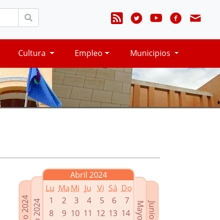
Cultura
Empleo
Municipios
Abril 2024
Lu
Ma
Mi
Ju
Vi
Sá
Do
Febrero 2024
1
2
3
4
5
6
7
Marzo 2024
Mayo 2024
Junio 2024
8
9
10
11
12
13
14