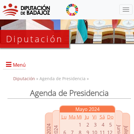
Menú
Diputación
Menú
Diputación
» Agenda de Presidencia »
Agenda de Presidencia
Presidencia
Diputados Delegados
Mayo 2024
Grupos Políticos
Lu
Ma
Mi
Ju
Vi
Sá
Do
Junta de Gobierno
1
2
3
4
5
6
7
8
9
10
11
12