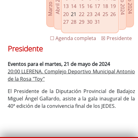
Marzo 2024
Junio 2024
Abril 2024
Julio 2024
Enlaces relacionados
13
14
15
16
17
18
19
Agenda de Presidencia
20
21
22
23
24
25
26
Plenos provinciales y Juntas de gobierno
27
28
29
30
31
Oficina de Proyectos Europeos
☐ Agenda completa
☒ Presidente
Presidente
Eventos para el martes, 21 de mayo de 2024
20:00 LLERENA. Complejo Deportivo Municipal Antonio
de la Rosa "Toy"
El Presidente de la Diputación Provincial de Badajoz
Miguel Ángel Gallardo, asiste a la gala inaugural de la
40ª edición de la convivencia final de los JEDES.