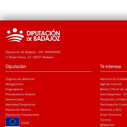
Diputación de Badajoz - NIF: P0600000D
c/ Felipe Checa, 23 - 06071 Badajoz
Diputación
Te interesa
Órganos de Gobierno
Atención al Ciudad
Delegaciones
Agenda Cultural
Organigrama
Boletín Oficial de l
Presupuestos Anuales
Contribuyentes - O
Subvenciones
Formación y Emple
Identidad Corporativa
Participación Ciud
Diputación Abierta
Servicios a EELL
Diputación Transparente
Smart Provincia
Turismo
EDUSI
@Webmail