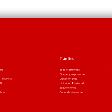
Trámites
ano
Sede electrónica
Quejas y sugerencias
a Provincia
Licitación Local
AR
Licitación Provincial
o
Subvenciones
adana
Canal de denuncias