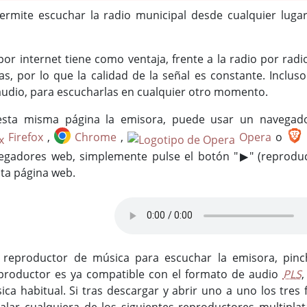
permite escuchar la radio municipal desde cualquier luga
or internet tiene como ventaja, frente a la radio por radi
as, por lo que la calidad de la señal es constante. Inclu
audio, para escucharlas en cualquier otro momento.
esta misma página la emisora, puede usar un navegad
Firefox
,
Chrome
,
Opera
o
egadores web, simplemente pulse el botón "▶" (reproduc
ta página web.
n reproductor de música para escuchar la emisora, pin
productor es ya compatible con el formato de audio
PLS
ca habitual. Si tras descargar y abrir uno a uno los tres 
alar cualquiera de los siguientes reproductores multipl