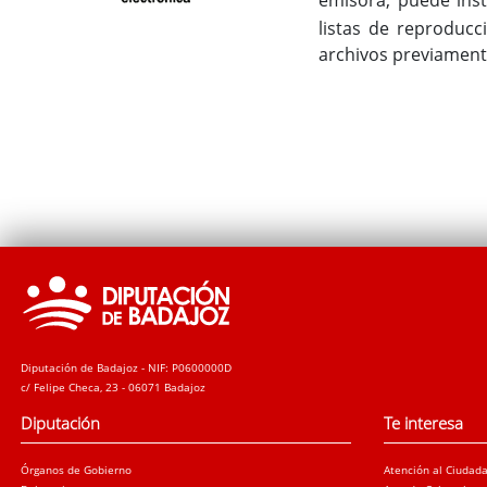
listas de reproducc
archivos previament
Diputación de Badajoz - NIF: P0600000D
c/ Felipe Checa, 23 - 06071 Badajoz
Diputación
Te interesa
Órganos de Gobierno
Atención al Ciudad