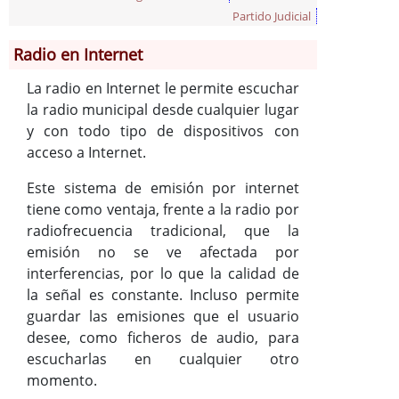
Partido Judicial
Información General
Radio en Internet
Historia
Monumentos
La radio en Internet le permite escuchar
la radio municipal desde cualquier lugar
Gastronomía
y con todo tipo de dispositivos con
Fiestas
acceso a Internet.
Turismo
Población
Este sistema de emisión por internet
tiene como ventaja, frente a la radio por
Corporación
radiofrecuencia tradicional, que la
Radio en Internet
emisión no se ve afectada por
Códigos para FACe
interferencias, por lo que la calidad de
la señal es constante. Incluso permite
guardar las emisiones que el usuario
desee, como ficheros de audio, para
escucharlas en cualquier otro
momento.