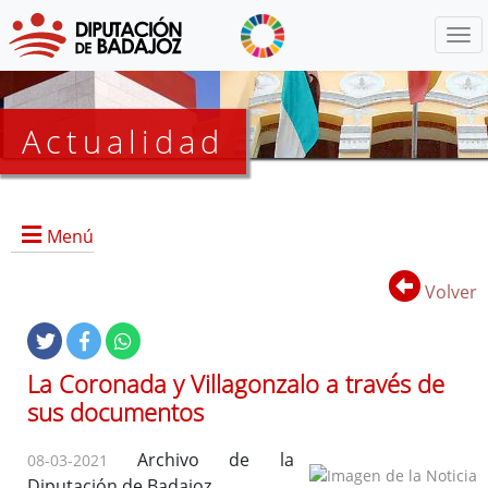
Menú
Actualidad
Agenda
Menú
Presidencia
BOP
Volver
Eventos
Noticias
Lista
La Coronada y Villagonzalo a través de
de
sus documentos
distribución
Archivo de la
08-03-2021
Diputación de Badajoz