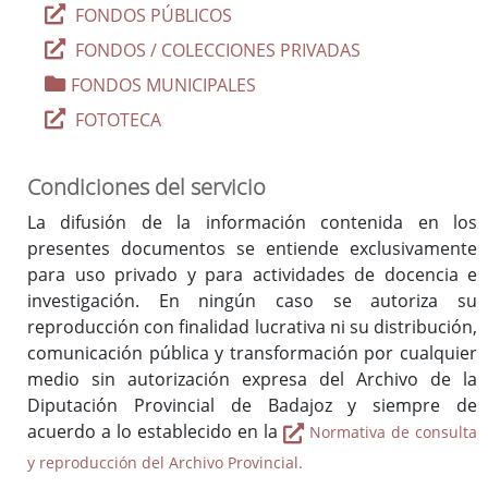
FONDOS PÚBLICOS
Reglamento y Procedimientos
FONDOS / COLECCIONES PRIVADAS
Recursos
FONDOS MUNICIPALES
Enlaces de interés
FOTOTECA
Asistencia Técnica a Archivos Municipales
Condiciones del servicio
Documento del Mes
La difusión de la información contenida en los
Exposiciones
presentes documentos se entiende exclusivamente
para uso privado y para actividades de docencia e
Formación y colaboración con la Facultad de Ciencias de la
Documentación y la Comunicación de la Uex
investigación. En ningún caso se autoriza su
reproducción con finalidad lucrativa ni su distribución,
Visitas en grupo
comunicación pública y transformación por cualquier
Otras Actividades
medio sin autorización expresa del Archivo de la
Diputación Provincial de Badajoz y siempre de
acuerdo a lo establecido en la
Normativa de consulta
Archivo de la Diputación Provincial de Badajoz (ISDIAH)
y reproducción del Archivo Provincial.
Guía del Archivo de la Diputación Provincial de Badajoz