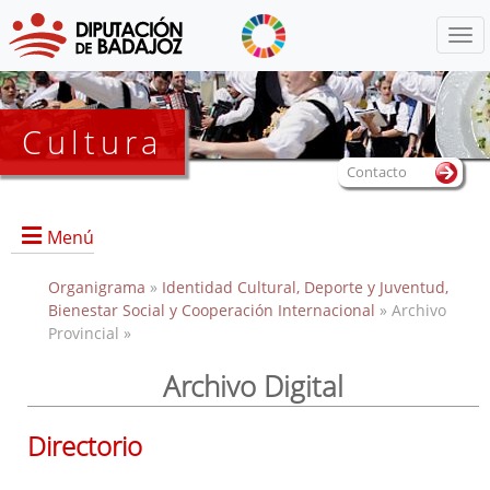
Menú
Cultura
Contacto
Menú
Organigrama
»
Identidad Cultural, Deporte y Juventud,
Bienestar Social y Cooperación Internacional
» Archivo
Provincial »
Portada
Archivo Digital
Dirección, contacto, horario, funciones, local e instalaciones,
Directorio
y servicios.
Historia del Archivo