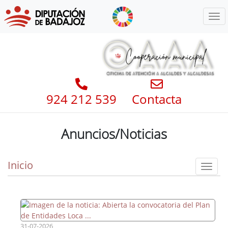
Menú
924 212 539
Contacta
Anuncios/Noticias
Inicio
Toggl
31-07-2026