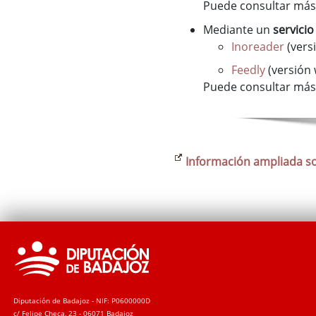
Puede consultar má
Mediante un
servici
Inoreader
(vers
Feedly
(versión 
Puede consultar má
Información ampliada s
Diputación de Badajoz - NIF: P0600000D
c/ Felipe Checa, 23 - 06071 Badajoz