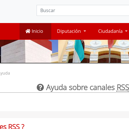
Inicio
Diputación
Ciudadanía
Ayuda
Ayuda sobre canales
RSS
les
RSS
?