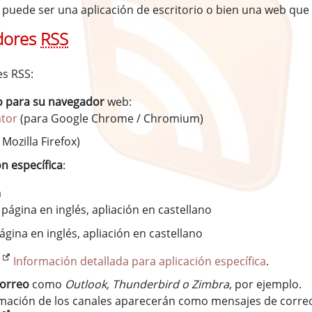
puede ser una aplicación de escritorio o bien una web que 
dores
RSS
es RSS:
 para su navegador
web:
ator
(para Google Chrome / Chromium)
 Mozilla Firefox)
ón específica
:
a
 página en inglés, apliación en castellano
ágina en inglés, apliación en castellano
s
Información detallada para aplicación específica
.
correo
como
Outlook, Thunderbird o Zimbra
, por ejemplo.
ormación de los canales aparecerán como mensajes de correo