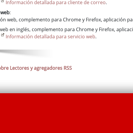
s
Información detallada para cliente de correo
.
o web
:
ión web, complemento para Chrome y Firefox, aplicación par
web en inglés, complemento para Chrome y Firefox, aplicaci
s
Información detallada para servicio web
.
obre Lectores y agregadores RSS