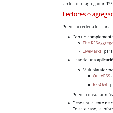
Un lector o agregador RSS 
Lectores o agrega
Puede acceder a los canal
Con un
complemento
The RSSAggreg
LiveMarks
(para
Usando una
aplicaci
Multiplataform
QuiteRSS
-
RSSOwl
- p
Puede consultar má
Desde su
cliente de 
En este caso, la inf