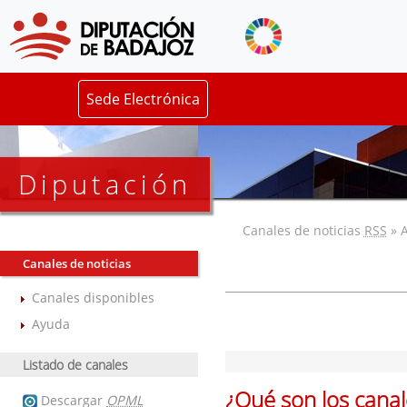
Sede Electrónica
Diputación
Canales de noticias
RSS
» 
Canales de noticias
Canales disponibles
Ayuda
Listado de canales
¿Qué son los cana
Descargar
OPML