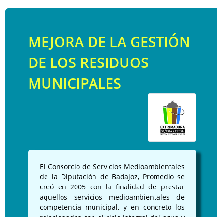
Importante
Instrucción para la tramitación de expedientes financiados con
fondos europeos
MEJORA DE LA GESTIÓN
DE LOS RESIDUOS
MUNICIPALES
Medidas Antifraude
Jornadas
Áreas Urbanas Funcionales
Documentos
El Consorcio de Servicios Medioambientales
de la Diputación de Badajoz, Promedio se
creó en 2005 con la finalidad de prestar
aquellos servicios medioambientales de
competencia municipal, y en concreto los