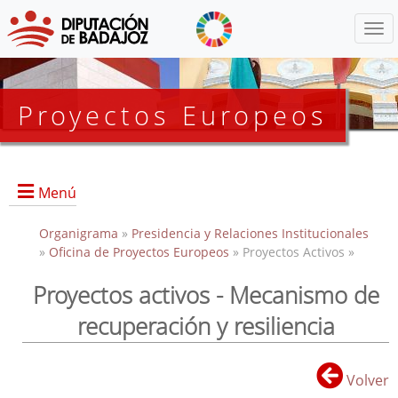
Menú
Proyectos Europeos
Menú
Organigrama
Inicio
»
Presidencia y Relaciones Institucionales
»
Oficina de Proyectos Europeos
» Proyectos Activos »
Proyectos activos - Mecanismo de
Proyectos Activos
recuperación y resiliencia
Proyectos Finalizados
EDUSI
Volver