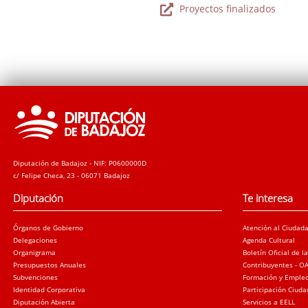
Proyectos finalizados
Diputación de Badajoz - NIF: P0600000D
c/ Felipe Checa, 23 - 06071 Badajoz
Diputación
Te interesa
Órganos de Gobierno
Atención al Ciudad
Delegaciones
Agenda Cultural
Organigrama
Boletín Oficial de l
Presupuestos Anuales
Contribuyentes - O
Subvenciones
Formación y Emple
Identidad Corporativa
Participación Ciud
Diputación Abierta
Servicios a EELL