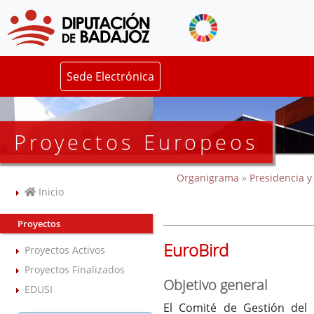
Sede Electrónica
Proyectos Europeos
Organigrama
»
Presidencia y
Inicio
Proyectos
EuroBird
Proyectos Activos
Proyectos Finalizados
Objetivo general
EDUSI
El Comité de Gestión del