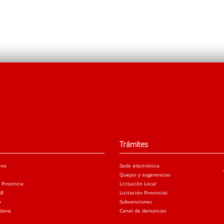
Trámites
ano
Sede electrónica
Quejas y sugerencias
a Provincia
Licitación Local
AR
Licitación Provincial
o
Subvenciones
adana
Canal de denuncias