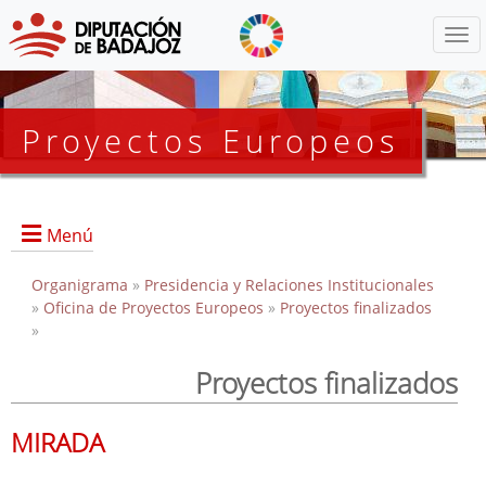
Menú
Proyectos Europeos
Menú
Organigrama
Inicio
»
Presidencia y Relaciones Institucionales
»
Oficina de Proyectos Europeos
»
Proyectos finalizados
»
Proyectos Activos
Proyectos finalizados
Proyectos Finalizados
MIRADA
EDUSI