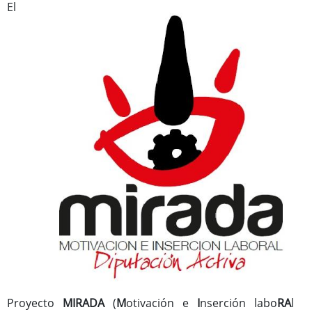
Importante
El
Instrucción para la tramitación de expedientes financiados con
fondos europeos
Medidas Antifraude
Jornadas
Áreas Urbanas Funcionales
Documentos
Proyecto
MIRADA
(
M
otivación e
I
nserción labo
RA
l