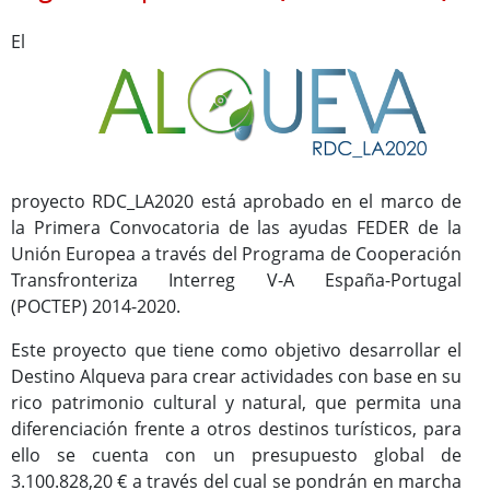
Importante
El
Instrucción para la tramitación de expedientes financiados con
fondos europeos
Medidas Antifraude
proyecto RDC_LA2020 está aprobado en el marco de
Jornadas
la Primera Convocatoria de las ayudas FEDER de la
Áreas Urbanas Funcionales
Unión Europea a través del Programa de Cooperación
Documentos
Transfronteriza Interreg V-A España-Portugal
(POCTEP) 2014-2020.
Este proyecto que tiene como objetivo desarrollar el
Destino Alqueva para crear actividades con base en su
rico patrimonio cultural y natural, que permita una
diferenciación frente a otros destinos turísticos, para
ello se cuenta con un presupuesto global de
3.100.828,20 € a través del cual se pondrán en marcha