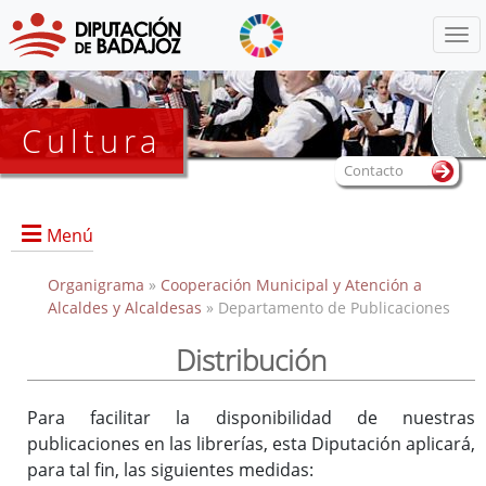
Menú
Cultura
Contacto
Menú
Organigrama
»
Cooperación Municipal y Atención a
Alcaldes y Alcaldesas
» Departamento de Publicaciones
Introducción
Distribución
Distribución
Sugerencias
Para facilitar la disponibilidad de nuestras
Consultas Bibliográficas
publicaciones en las librerías, esta Diputación aplicará,
Suscripción Novedades
para tal fin, las siguientes medidas: