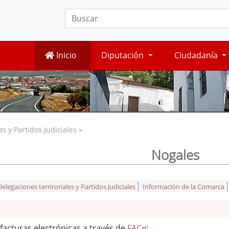
Inicio
Diputación
Ciudadanía
 y Partidos Judiciales »
Nogales
legaciones terriroriales y Partidos Judiciales
Información de la Comarca
facturas electrónicas a través de
FACe
: