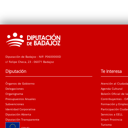
Diputación de Badajoz - NIF: P0600000D
c/ Felipe Checa, 23 - 06071 Badajoz
Diputación
Te interesa
Órganos de Gobierno
Atención al Ciudad
Delegaciones
Agenda Cultural
Organigrama
Boletín Oficial de l
Presupuestos Anuales
Contribuyentes - O
Subvenciones
Formación y Emple
Identidad Corporativa
Participación Ciud
Diputación Abierta
Servicios a EELL
Diputación Transparente
Smart Provincia
Turismo