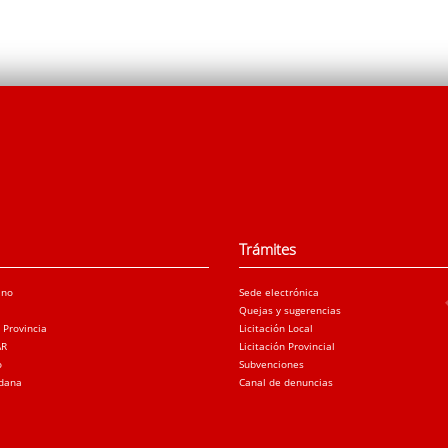
Trámites
ano
Sede electrónica
Quejas y sugerencias
a Provincia
Licitación Local
AR
Licitación Provincial
o
Subvenciones
adana
Canal de denuncias