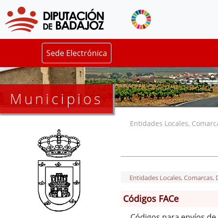
Sede Electrónica
Municipios
Entidades Locales, Comarcas
Entidades Locales, Comarcas, De
Códigos FACe
Códigos para envíos de 