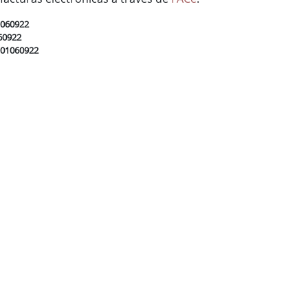
1060922
60922
L01060922