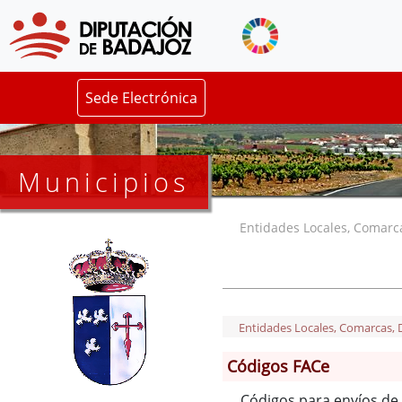
Sede Electrónica
Municipios
Entidades Locales, Comarcas
Entidades Locales, Comarcas, De
Códigos FACe
Códigos para envíos de 