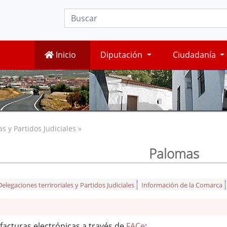
Inicio
Diputación
Ciudadanía
 y Partidos Judiciales »
Palomas
legaciones terriroriales y Partidos Judiciales
Información de la Comarca
facturas electrónicas a través de
FACe
: