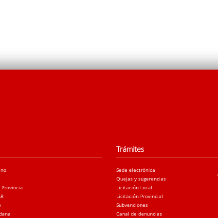
Trámites
ano
Sede electrónica
Quejas y sugerencias
a Provincia
Licitación Local
AR
Licitación Provincial
o
Subvenciones
adana
Canal de denuncias