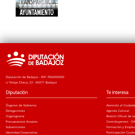
Diputación de Badajoz - NIF: P0600000D
c/ Felipe Checa, 23 - 06071 Badajoz
Diputación
Te interesa
Órganos de Gobierno
Atención al Ciudad
Delegaciones
Agenda Cultural
Organigrama
Boletín Oficial de l
Presupuestos Anuales
Contribuyentes - O
Subvenciones
Formación y Emple
Identidad Corporativa
Participación Ciud