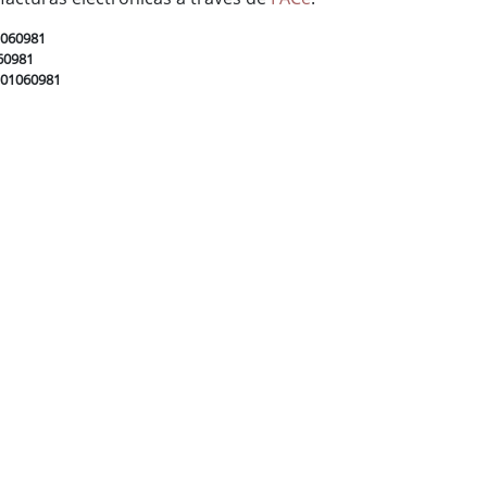
1060981
60981
L01060981