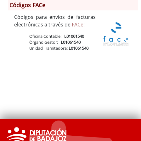
Códigos FACe
Información General
Códigos para envíos de facturas
Historia
electrónicas a través de
FACe
:
Monumentos
Gastronomía
Oficina Contable:
L01061540
Órgano Gestor:
L01061540
Fiestas
Unidad Tramitadora:
L01061540
Turismo
Población
Archivo Municipal
Corporación
Correo-e gratis
Radio en Internet
Códigos para FACe