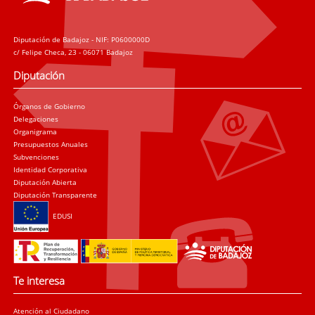
Diputación de Badajoz - NIF: P0600000D
c/ Felipe Checa, 23 - 06071 Badajoz
Diputación
Órganos de Gobierno
Delegaciones
Organigrama
Presupuestos Anuales
Subvenciones
Identidad Corporativa
Diputación Abierta
Diputación Transparente
EDUSI
Te interesa
Atención al Ciudadano