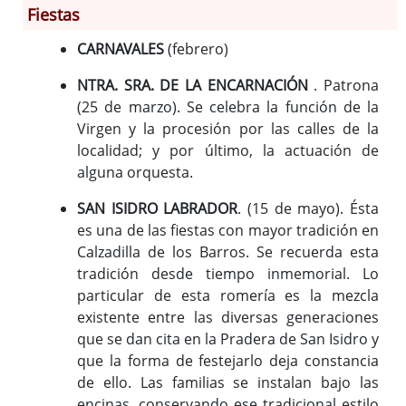
Fiestas
CARNAVALES
(febrero)
Información General
Historia
NTRA. SRA. DE LA ENCARNACIÓN
. Patrona
Monumentos
(25 de marzo). Se celebra la función de la
Virgen y la procesión por las calles de la
Gastronomía
localidad; y por último, la actuación de
Fiestas
alguna orquesta.
Turismo
Población
SAN ISIDRO LABRADOR
. (15 de mayo). Ésta
es una de las fiestas con mayor tradición en
Corporación
Calzadilla de los Barros. Se recuerda esta
Correo-e gratis
tradición desde tiempo inmemorial. Lo
Radio en Internet
particular de esta romería es la mezcla
Códigos para FACe
existente entre las diversas generaciones
que se dan cita en la Pradera de San Isidro y
que la forma de festejarlo deja constancia
de ello. Las familias se instalan bajo las
encinas, conservando ese tradicional estilo