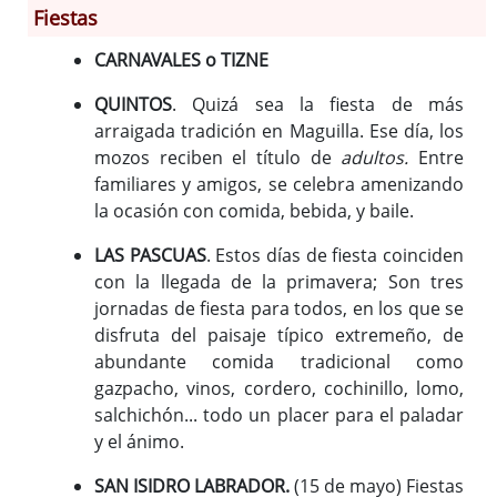
Fiestas
CARNAVALES o TIZNE
Información General
Historia
QUINTOS
. Quizá sea la fiesta de más
Monumentos
arraigada tradición en Maguilla. Ese día, los
mozos reciben el título de
adultos.
Entre
Gastronomía
familiares y amigos, se celebra amenizando
Fiestas
la ocasión con comida, bebida, y baile.
Turismo
Población
LAS PASCUAS
. Estos días de fiesta coinciden
con la llegada de la primavera; Son tres
Archivo Municipal
jornadas de fiesta para todos, en los que se
Corporación
disfruta del paisaje típico extremeño, de
Correo-e gratis
abundante comida tradicional como
Códigos para FACe
gazpacho, vinos, cordero, cochinillo, lomo,
salchichón... todo un placer para el paladar
y el ánimo.
SAN ISIDRO LABRADOR.
(15 de mayo) Fiestas