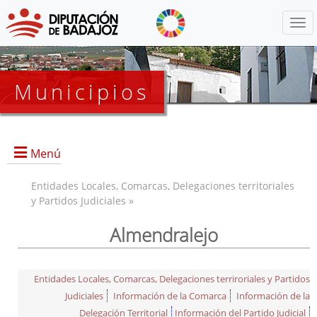
Menú
Municipios
Menú
Entidades Locales, Comarcas, Delegaciones territoriales
y Partidos Judiciales »
Almendralejo
Entidades Locales, Comarcas, Delegaciones terriroriales y Partidos
Judiciales
Información de la Comarca
Información de la
Delegación Territorial
Información del Partido Judicial