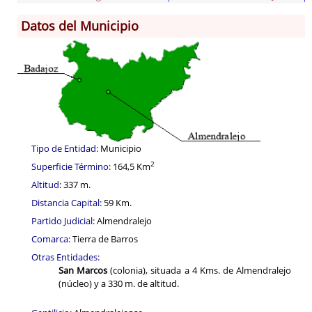
Datos del Municipio
Información General
Historia
Monumentos
Gastronomía
Fiestas
Turismo
Tipo de Entidad:
Municipio
Población
2
Superficie Término:
164,5 Km
Corporación
Altitud:
337 m.
Distancia Capital:
59 Km.
Correo-e gratis
Partido Judicial:
Almendralejo
Radio en Internet
Comarca:
Tierra de Barros
Códigos para FACe
Otras Entidades:
San Marcos
(colonia), situada a 4 Kms. de Almendralejo
(núcleo) y a 330 m. de altitud.