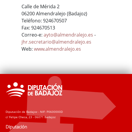
Calle de Mérida 2
06200 Almendralejo (Badajoz)
Teléfono: 924670507
Fax: 924670513
Correo-e:
ayto@almendralejo.es
-
jhr.secretario@almendralejo.es
Web:
www.almendralejo.es
Diputación de Badajoz - NIF: P0600000D
c/ Felipe Checa, 23 - 06071 Badajoz
Diputación