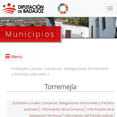
Menú
Municipios
Menú
Entidades Locales, Comarcas, Delegaciones territoriales
y Partidos Judiciales »
Torremejía
Entidades Locales, Comarcas, Delegaciones terriroriales y Partidos
Judiciales
Información de la Comarca
Información de la
Delegación Territorial
Información del Partido Judicial