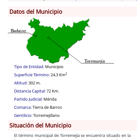
Datos del Municipio
Información General
Historia
Monumentos
Gastronomía
Fiestas
Turismo
Población
Tipo de Entidad:
Municipio
Corporación
2
Superficie Término:
24,3 Km
Correo-e gratis
Altitud:
302 m.
Distancia Capital:
72 Km.
Códigos para FACe
Partido Judicial:
Mérida
Comarca:
Tierra de Barros
Gentilicio:
Torremejillano
Situación del Municipio
El término municipal de Torremejía se encuentra situado en la