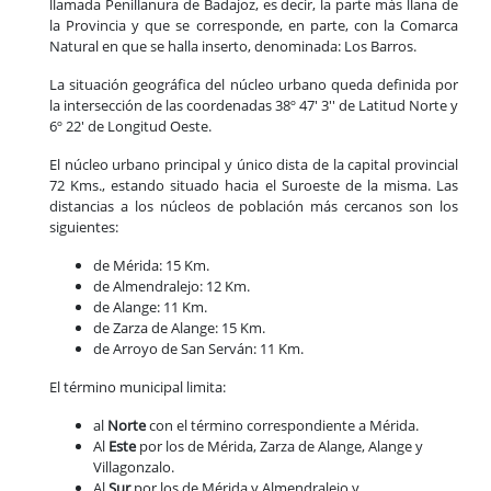
llamada Penillanura de Badajoz, es decir, la parte más llana de
la Provincia y que se corresponde, en parte, con la Comarca
Natural en que se halla inserto, denominada: Los Barros.
La situación geográfica del núcleo urbano queda definida por
la intersección de las coordenadas 38º 47' 3'' de Latitud Norte y
6º 22' de Longitud Oeste.
El núcleo urbano principal y único dista de la capital provincial
72 Kms., estando situado hacia el Suroeste de la misma. Las
distancias a los núcleos de población más cercanos son los
siguientes:
de Mérida: 15 Km.
de Almendralejo: 12 Km.
de Alange: 11 Km.
de Zarza de Alange: 15 Km.
de Arroyo de San Serván: 11 Km.
El término municipal limita:
al
Norte
con el término correspondiente a Mérida.
Al
Este
por los de Mérida, Zarza de Alange, Alange y
Villagonzalo.
Al
Sur
por los de Mérida y Almendralejo y